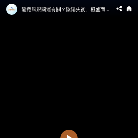
龍捲風跟國運有關？陰陽失衡、極盛而爭！20分鐘，湖北多地被撕成廢墟，大明朝一次疑似“大龍捲”把王朝吹沒了；湖北東部罕見強龍捲，人從屋內被吸走！天災面前中共極渺小｜大宇拍案驚奇 07.07.2026