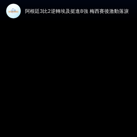
阿根廷3比2逆轉埃及挺進8強 梅西賽後激動落淚