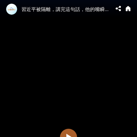
習近平被隔離，講完這句話，他的嘴瞬間歪向一邊，有圖為證！ #中國内幕