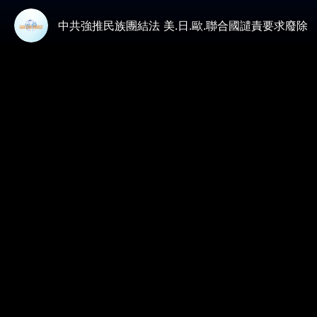
中共強推民族團結法 美.日.歐.聯合國譴責要求廢除