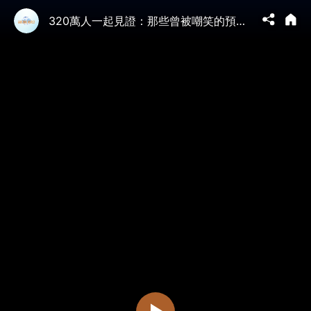
320萬人一起見證：那些曾被嘲笑的預言，正在變成現實！（文昭談古論今1710期）