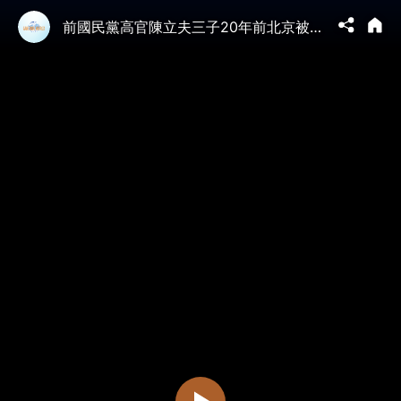
前國民黨高官陳立夫三子20年前北京被騙換肝死！台灣醫生介紹病人赴中國換肝被判刑！吊銷從業執照。｜薇羽看世間 20260603