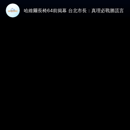
哈維爾長椅64前揭幕 台北市長：真理必戰勝謊言