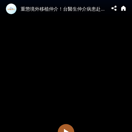
重懲境外移植仲介！台醫生仲介病患赴中換肝遭廢照