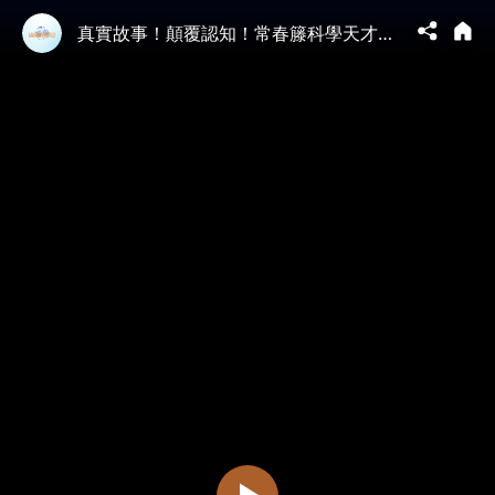
真實故事！顛覆認知！常春籐科學天才離奇離世，通靈鄰居驚掉所有人：他只是在地球演完了一個角色，現在回天上去了……|#信不信由你