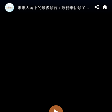
未來人留下的最後預言：政變軍佔領了最高人民法院和中國人民銀行！日本著名預言家松原照子說：中國將分裂成「聯邦制國家」！不再叫中華人民共和國！而是… #2026 #預言 #中國分裂 ｜琦玟街談巷說 214