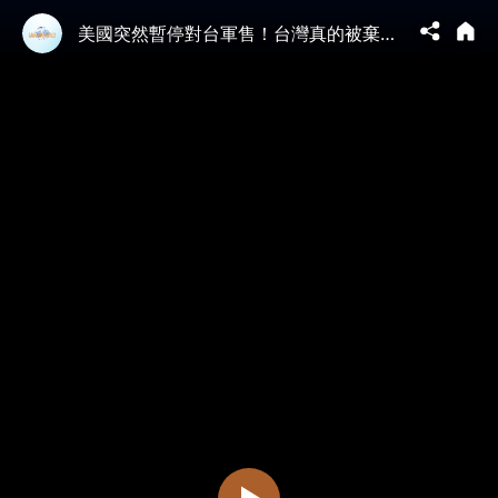
美國突然暫停對台軍售！台灣真的被棄了嗎？打台灣等於先滅自己！中共為何不敢輕易動手？1996臺海危機內幕！#臺海局勢 #天亮論政 #川普