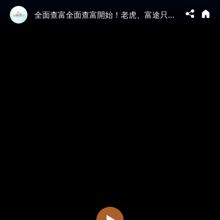
全面查富全面查富開始！老虎、富途只是前菜；中國富人被關門打狗、放狗和攔狗（文昭談古論今1707期）