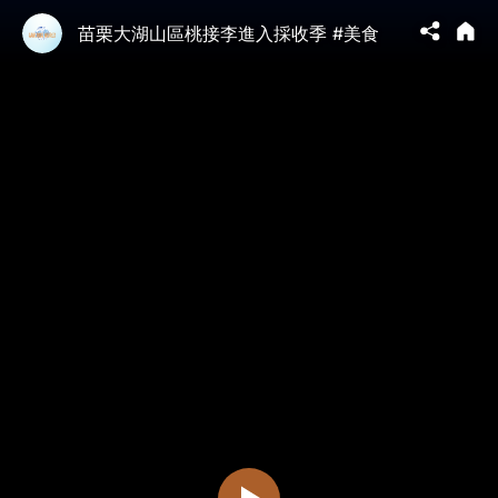
苗栗大湖山區桃接李進入採收季 #美食