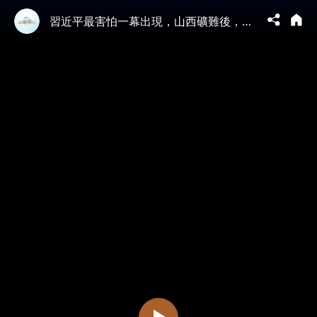
習近平最害怕一幕出現，山西礦難後，無數中國人找到發聲新途徑！#中國内幕