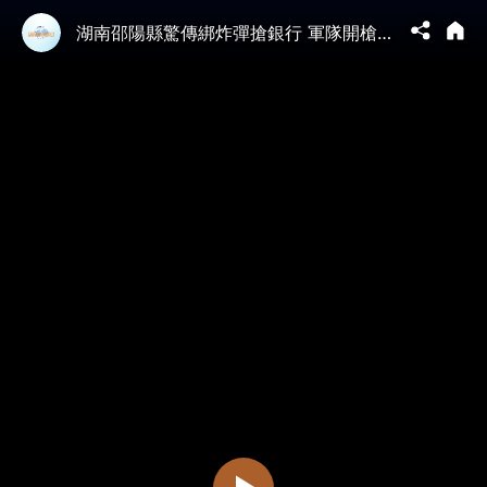
湖南邵陽縣驚傳綁炸彈搶銀行 軍隊開槍 有人炸死