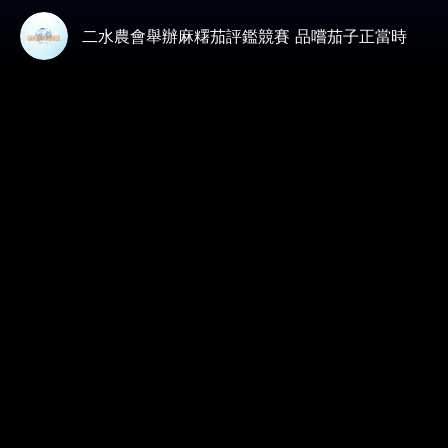
二水農會舉辦麻糬茄評鑑競賽 品嚐茄子正當時