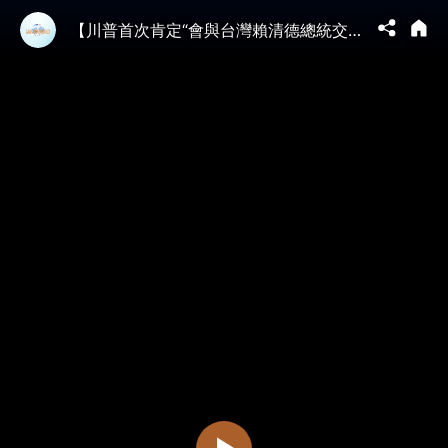
【川普首次肯定“會與台灣賴清德總統交談 ⋯！”】川普手段之風趣兒！為滿足習近平 ⋯ 美國總統與中華民國總統首次官方通話☎️（05/20/26）#trump