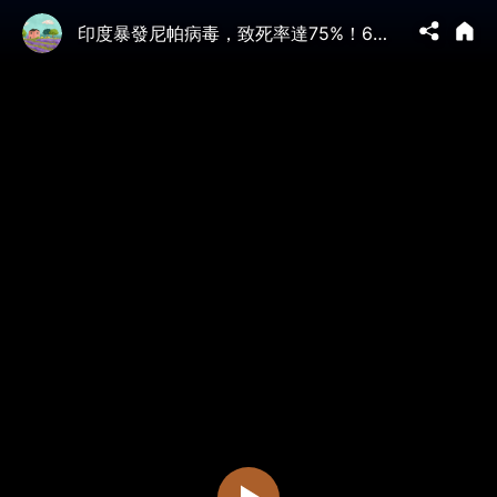
印度暴發尼帕病毒，致死率達75%！6位通靈師同時預言2026年大瘟疫來臨成真？