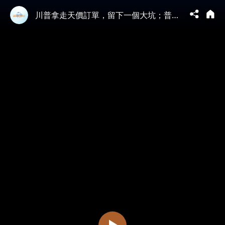
川普拿走天價訂單，留下一個大坑；普京後腳就來敲竹槓！習近平為何不敢硬剛？最無能的一屆中共政府：商務部離境退稅跪求「洋韭菜」救場！統計局曝光消費負增長，百姓躺平！【江峰漫談20260518第1205期】#中國時局