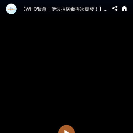
【WHO緊急！伊波拉病毒再次爆發！】出血癥 死亡率40% ⋯ 福奇長期搭檔走私美國被抓（05/17/26）#Ebola