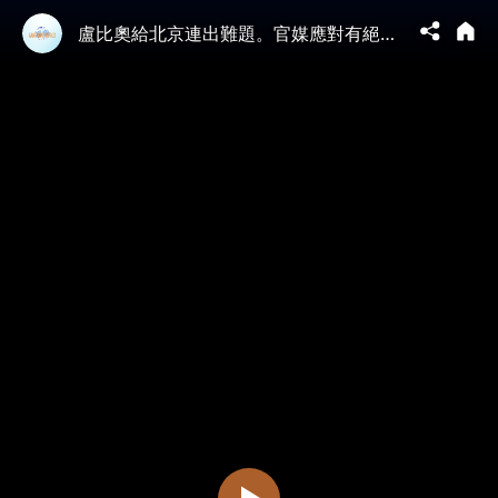
盧比奧給北京連出難題。官媒應對有絕招。特勤局和中共警察爆肢體衝突，福克斯金牌主持人遭罰款，記者大戰中共安保。習近平身高會伸縮？#川習會 #習近平 #川普 | 新視野 第2351期 20260516