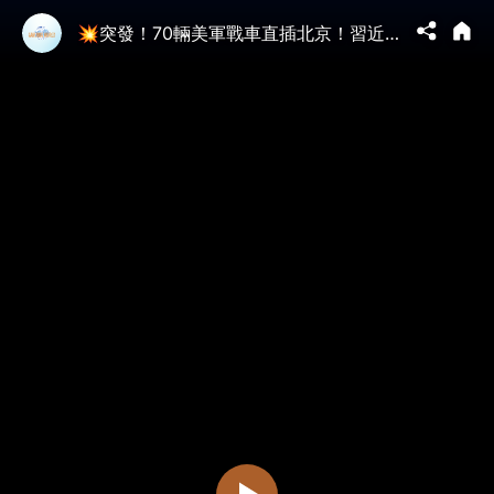
💥突發！70輛美軍戰車直插北京！習近平慘遭軍方「監軍」；李強私會華爾街，21世紀「東南互保」上演！底層怒吼罷免獨裁者！【江峰視界202605015第384期】#川普訪華