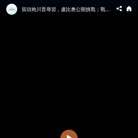
當頭炮川普辱習，盧比奧公開挑戰；戰鬥部長殺氣逼人，習駐足端詳狠角色；習近平警告川普？國務卿揭開真相【新聞看點 李沐陽5.14】