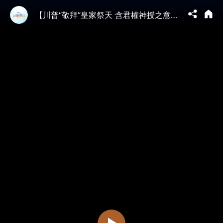
【川普“敬拜”皇家祭天 含君權神授之意天壇】50年之久 外國記者被故意關小黑屋禁閉！（05/14/26）#trump #川普 #習近平