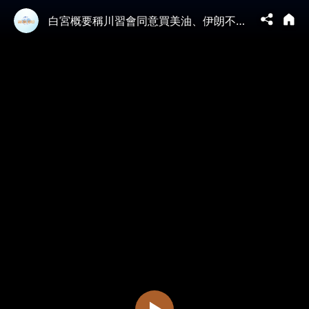
白宮概要稱川習會同意買美油、伊朗不能有核武 中共隻字未提｜萬斯留守白宮 川普訪中前留接班信備不測｜以色列：總理戰爭及間曾秘訪阿聯酋｜台灣故宮推《真假乾隆》特展｜國際新聞｜20260514(四)