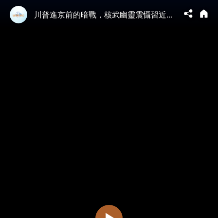
川普進京前的暗戰，核武幽靈震懾習近平！貝森特繞道日本敲打，何立峰首爾赴鴻門宴，為何不在北京主場？【江峰視界202605013第382期】#川普訪華