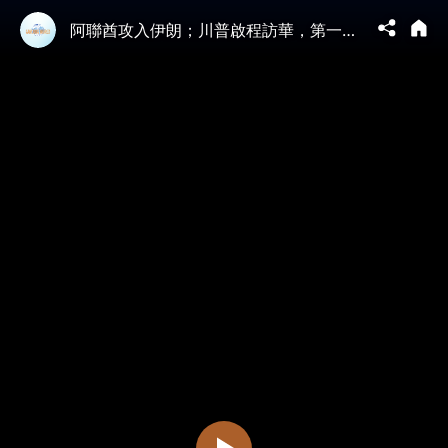
阿聯酋攻入伊朗；川普啟程訪華，第一夫人意外缺席；“老虎小組”先聲奪人，國會媒體連環施壓(天亮論政第1982集 20260512)