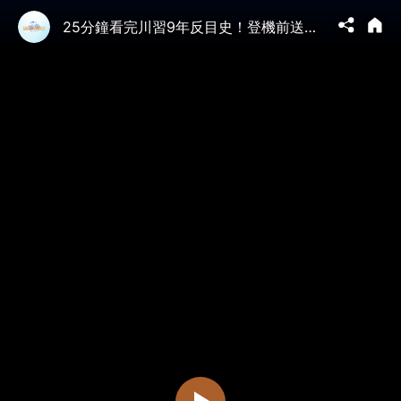
25分鐘看完川習9年反目史！登機前送三份大禮：川普帶籌碼上門！川習會前懶人包：美中9年決裂全記錄！#真飛 #真觀點