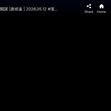
川普送習「殺威棒」：加州共諜市長認罪！川習會4大焦點，習必須買買買？「漢坦」3代患者出現，正常嗎？ |靖遠開講 |唐靖遠 | 2026.05.12 #漢坦病毒 #伊朗 #川普
Share
Home