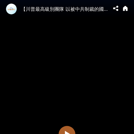
【川普最高級別團隊 以被中共制裁的國務卿為首！】川習會之精華 ⋯ 內閣重臣與參議員的洩密？（05/12/26）#trump #川普 #習近平