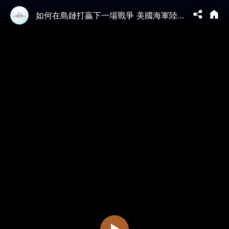
如何在島鏈打贏下一場戰爭 美國海軍陸戰隊打造分散打擊體系 低成本巡航導彈+無人戰鬥機+無人貨運直升機 #分散打擊 #遠征前進基地作戰 #EABO #分散作戰 #MV75 #低成本導彈 | 05/12 馬克時空獨家