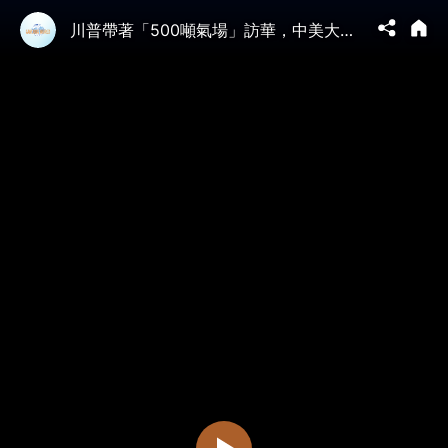
川普帶著「500噸氣場」訪華，中美大交易時代結束了？會怎樣談台灣？（文昭談古論今1704）