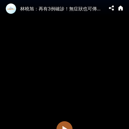
林曉旭：再有3例確診！無症狀也可傳染？漢坦病毒可能是下一個新冠嗎？民眾如何預防？｜ 方菲播客 ｜漢坦病毒