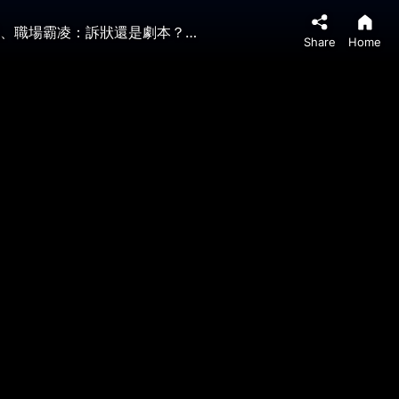
【傑森視角】台灣250億美元買武器，效果出乎意料！女高階主管性侵案為何成美國最火八卦？下藥性侵、種族歧視、職場霸凌：訴狀還是劇本？看懂台灣軍購背後的致命悖論！從華爾街八卦到台灣軍購：現代世界獎勵操縱敘事？
Share
Home