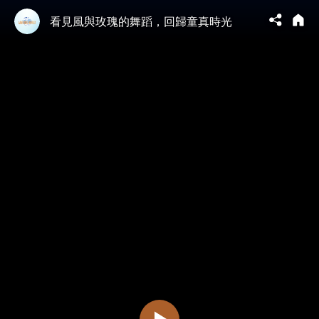
看見風與玫瑰的舞蹈，回歸童真時光