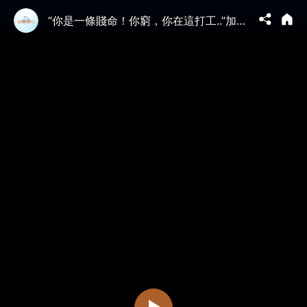
“你是一條賤命！你窮，你在這打工..”加拿大華裔男子羞辱唐人街女服務生，中共國類似囂張事例更多，根源何在？海外華人先輩都是辛苦走過來的，憑什麼遭到嘲笑？｜大宇拍案驚奇