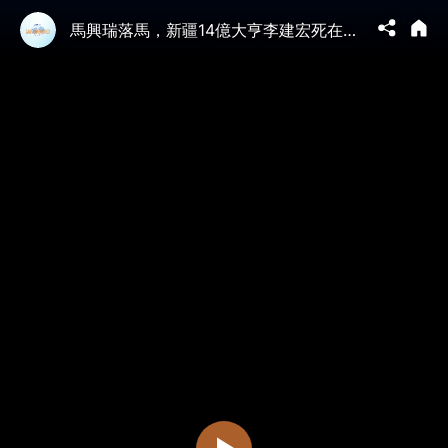
馬興瑞落馬，新疆14億大亨李建宏死在阿爾巴尼亞：這是考察還是逃命？從徐明到王健，看懂中共「錢袋子」的死亡魔咒。真相沒你想得那麼複雜！【新聞看點 李沐陽5.5】#新聞看點 #李沐陽