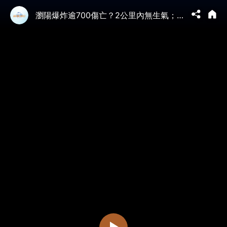
瀏陽爆炸逾700傷亡？2公里內無生氣；生產安全有漏？20年上訪戶獻忠？四次爆炸夷為平地，樹木被連根拔起【新聞看點 李沐陽5.5】#新聞看點 #李沐陽