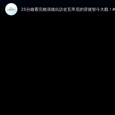
25分鐘看完賴清德出訪史瓦帝尼的背後智斗大戲！#