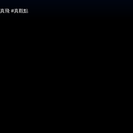
真飛 #真觀點