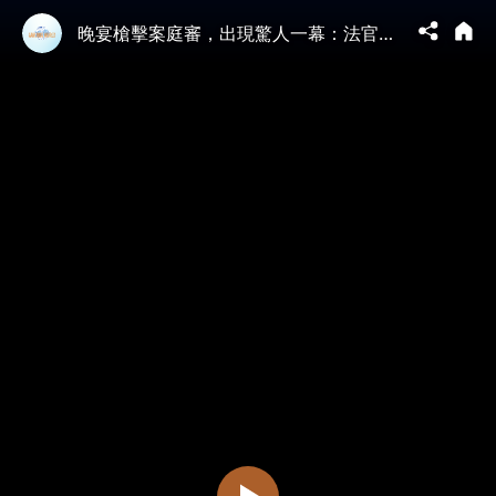
晚宴槍擊案庭審，出現驚人一幕：法官竟然當庭向刺客道歉！戰火再起，川普警告「抹去伊朗」。#川普 #伊朗 #搶手 | 新視野 第2334期 20260505