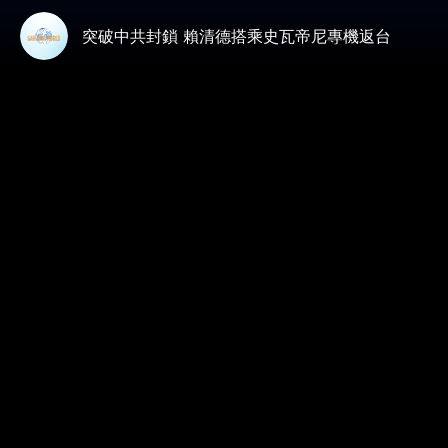
突破中共封鎖 賴清德搭乘史瓦帝尼專機返台