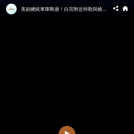
美副總統車隊剛過！白宮附近特勤與槍手交火