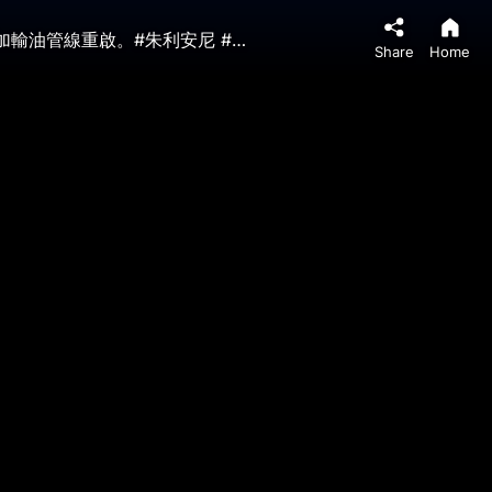
祈禱見奇跡！前紐約市長突發病危入院，現已轉穩。根在911。川普用一梗圖表明對川習會態度。加拿大總理促成美加輸油管線重啟。#朱利安尼 #川普 #習近平 | 新視野 第2333期 20260504
Share
Home