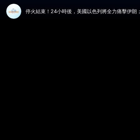
停火結束！24小時後，美國以色列將全力痛擊伊朗；紹伊