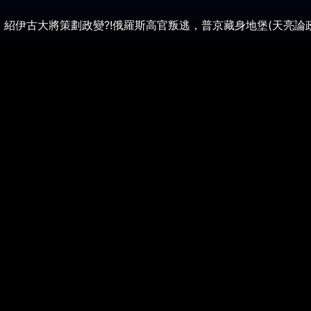
古大將策劃政變?!俄羅斯高官叛逃，普京藏身地堡(天亮論政第197