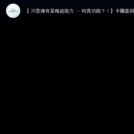
【 川普擁有某種超能力 ⋯ 特異功能？！】卡爾森與紐約時