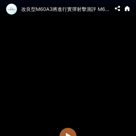
改良型M60A3將進行實彈射擊測評 M60A3升級工程的四大面向 重點升級火控系統防護能力動力系統資訊整合能力#M60A3 #M60A3升級 #改良型M60A3 #M1A2T | 05/02 馬克時空