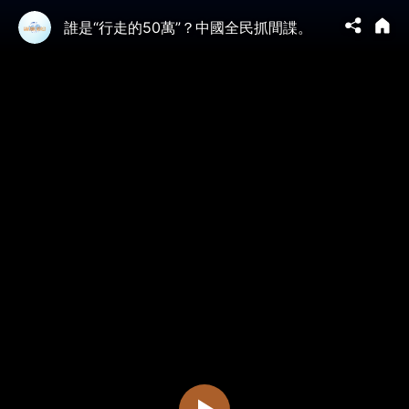
誰是“行走的50萬”？中國全民抓間諜。