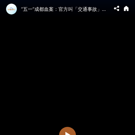
“五一”成都血案：官方叫「交通事故」，他下車時手裡拿著刀..成都“獻忠”事故，震驚中國！成都“熊貓”花花也成熱議焦點，導遊說它“殘疾”，竟被報警！“習近平躺平”照爆紅｜大宇拍案驚奇 live！