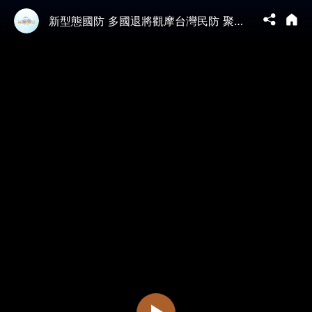
新型態國防 多國退將觀摩台灣民防 聚焦第五縱隊