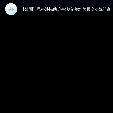
【禁聞】思科涉協助迫害法輪功案 美最高法院開審